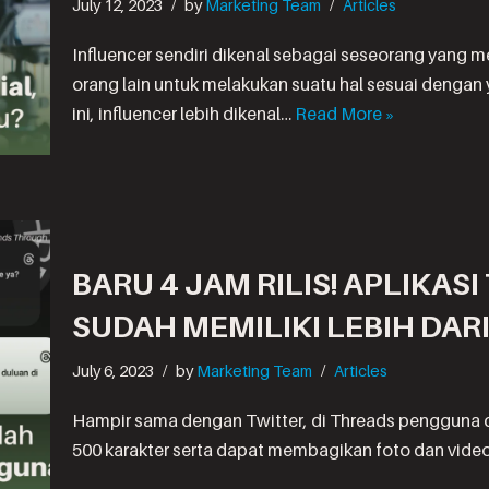
July 12, 2023
by
Marketing Team
Articles
Influencer sendiri dikenal sebagai seseorang yan
orang lain untuk melakukan suatu hal sesuai dengan ya
ini, influencer lebih dikenal…
Read More »
BARU 4 JAM RILIS! APLIKAS
SUDAH MEMILIKI LEBIH DAR
July 6, 2023
by
Marketing Team
Articles
Hampir sama dengan Twitter, di Threads pengguna
500 karakter serta dapat membagikan foto dan video